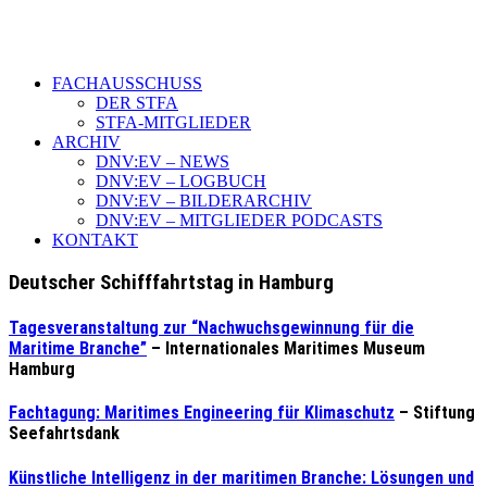
FACHAUSSCHUSS
DER STFA
STFA-MITGLIEDER
ARCHIV
DNV:EV – NEWS
DNV:EV – LOGBUCH
DNV:EV – BILDERARCHIV
DNV:EV – MITGLIEDER PODCASTS
KONTAKT
Deutscher Schifffahrtstag in Hamburg
Tagesveranstaltung zur “Nachwuchsgewinnung für die
Maritime Branche”
– Internationales Maritimes Museum
Hamburg
Fachtagung: Maritimes Engineering für Klimaschutz
– Stiftung
Seefahrtsdank
Künstliche Intelligenz in der maritimen Branche: Lösungen und