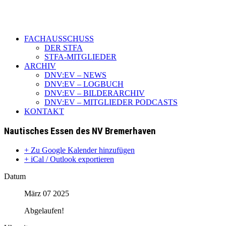
FACHAUSSCHUSS
DER STFA
STFA-MITGLIEDER
ARCHIV
DNV:EV – NEWS
DNV:EV – LOGBUCH
DNV:EV – BILDERARCHIV
DNV:EV – MITGLIEDER PODCASTS
KONTAKT
Nautisches Essen des NV Bremerhaven
+ Zu Google Kalender hinzufügen
+ iCal / Outlook exportieren
Datum
März 07 2025
Abgelaufen!