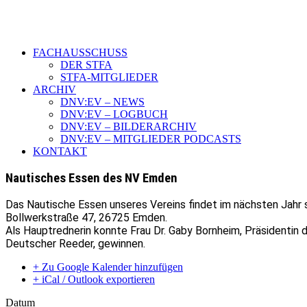
FACHAUSSCHUSS
DER STFA
STFA-MITGLIEDER
ARCHIV
DNV:EV – NEWS
DNV:EV – LOGBUCH
DNV:EV – BILDERARCHIV
DNV:EV – MITGLIEDER PODCASTS
KONTAKT
Nautisches Essen des NV Emden
Das Nautische Essen unseres Vereins findet im nächsten Jahr s
Bollwerkstraße 47, 26725 Emden.
Als Hauptrednerin konnte Frau Dr. Gaby Bornheim, Präsidentin
Deutscher Reeder, gewinnen.
+ Zu Google Kalender hinzufügen
+ iCal / Outlook exportieren
Datum