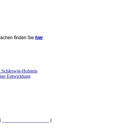
achen finden Sie
hier
.
t Schleswig-Holstein
tige Entwicklung
|
Datenschutz – DSGVO
|
Impressum