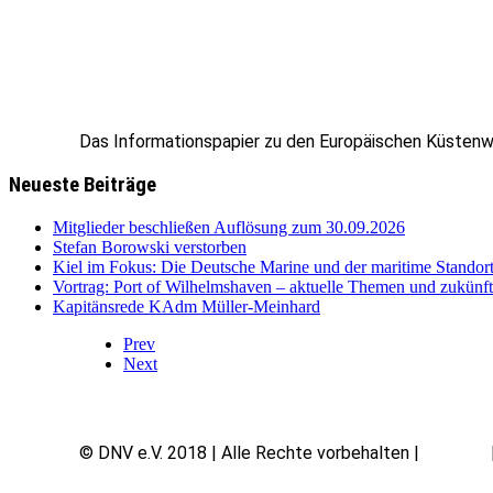
Das Informationspapier zu den Europäischen Küstenw
Neueste Beiträge
Mitglieder beschließen Auflösung zum 30.09.2026
Stefan Borowski verstorben
Kiel im Fokus: Die Deutsche Marine und der maritime Standor
Vortrag: Port of Wilhelmshaven – aktuelle Themen und zukünf
Kapitänsrede KAdm Müller-Meinhard
Prev
Next
© DNV e.V. 2018 | Alle Rechte vorbehalten |
Kontakt