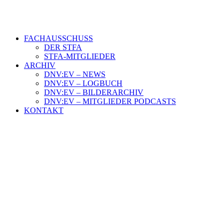
FACHAUSSCHUSS
DER STFA
STFA-MITGLIEDER
ARCHIV
DNV:EV – NEWS
DNV:EV – LOGBUCH
DNV:EV – BILDERARCHIV
DNV:EV – MITGLIEDER PODCASTS
KONTAKT
Europäische Küstenwachen
24. September 2022
|
In
DNV e.V.
|
By
DNV e.V.