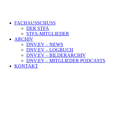
FACHAUSSCHUSS
DER STFA
STFA-MITGLIEDER
ARCHIV
DNV:EV – NEWS
DNV:EV – LOGBUCH
DNV:EV – BILDERARCHIV
DNV:EV – MITGLIEDER PODCASTS
KONTAKT
Veränderungen im Vorstand und
Beirat des DNV
3. März 2025
|
In
Aktuelles
|
By
DNV e.V.